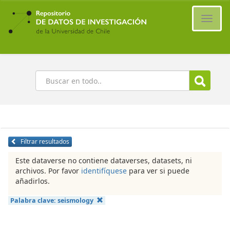
Ir
al
Cambi
contenido
naveg
principal
Buscar
Filtrar resultados
Este dataverse no contiene dataverses, datasets, ni
archivos. Por favor
identifíquese
para ver si puede
añadirlos.
Palabra clave:
seismology