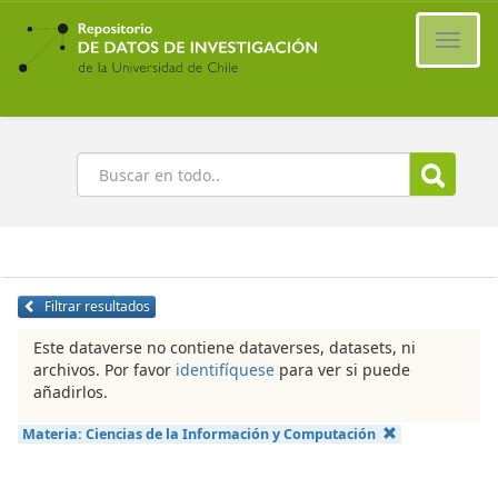
Ir
al
Cambi
contenido
naveg
principal
Buscar
Filtrar resultados
Este dataverse no contiene dataverses, datasets, ni
archivos. Por favor
identifíquese
para ver si puede
añadirlos.
Materia:
Ciencias de la Información y Computación