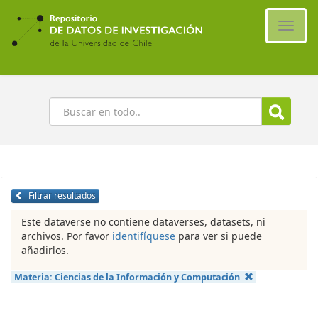
Ir
al
Cambi
contenido
naveg
principal
Buscar
Filtrar resultados
Este dataverse no contiene dataverses, datasets, ni
archivos. Por favor
identifíquese
para ver si puede
añadirlos.
Materia:
Ciencias de la Información y Computación