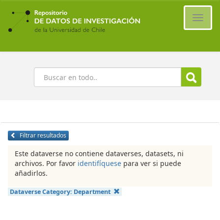
Ir
al
Cambi
contenido
naveg
principal
Buscar
Filtrar resultados
Este dataverse no contiene dataverses, datasets, ni
archivos. Por favor
identifíquese
para ver si puede
añadirlos.
Dataverse Category:
Department