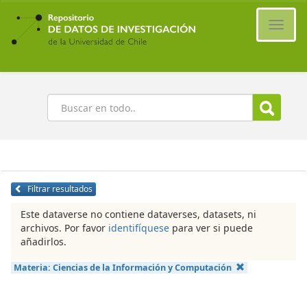
Ir
al
Cambi
contenido
naveg
principal
Buscar
Filtrar resultados
Este dataverse no contiene dataverses, datasets, ni
archivos. Por favor
identifíquese
para ver si puede
añadirlos.
Materia:
Ciencias de la Información y Computación