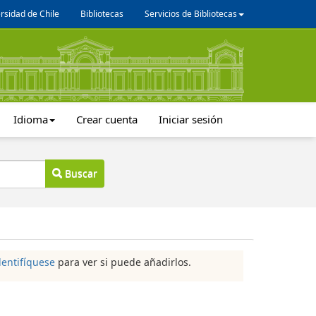
rsidad de Chile
Bibliotecas
Servicios de Bibliotecas
Idioma
Crear cuenta
Iniciar sesión
Buscar
dentifíquese
para ver si puede añadirlos.