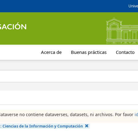
Unive
Acerca de
Buenas prácticas
Contacto
dataverse no contiene dataverses, datasets, ni archivos. Por favor
i
a:
Ciencias de la Información y Computación