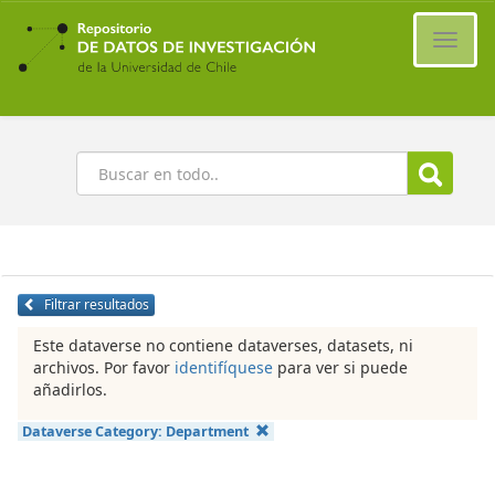
Ir
al
Cambi
contenido
naveg
principal
Buscar
Filtrar resultados
Este dataverse no contiene dataverses, datasets, ni
archivos. Por favor
identifíquese
para ver si puede
añadirlos.
Dataverse Category:
Department