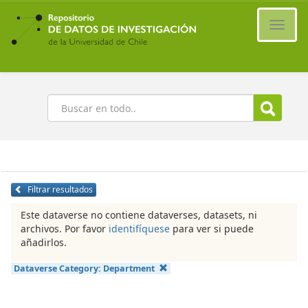
Ir
al
Cambi
contenido
naveg
principal
Buscar
Filtrar resultados
Este dataverse no contiene dataverses, datasets, ni
archivos. Por favor
identifíquese
para ver si puede
añadirlos.
Dataverse Category:
Department