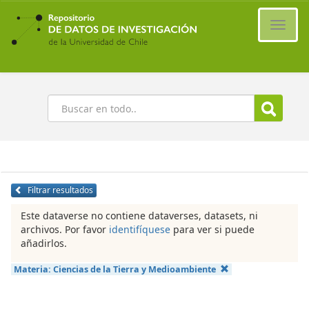
Ir
al
Cambi
contenido
naveg
principal
Buscar
Filtrar resultados
Este dataverse no contiene dataverses, datasets, ni
archivos. Por favor
identifíquese
para ver si puede
añadirlos.
Materia:
Ciencias de la Tierra y Medioambiente