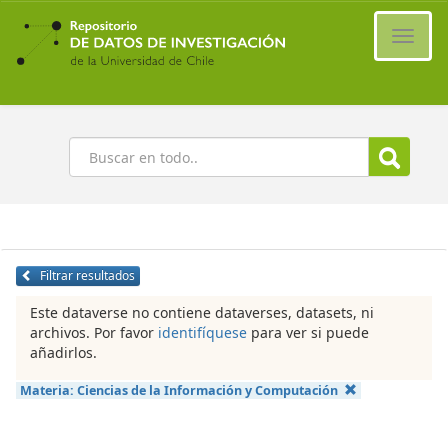
Ir
al
Cambi
contenido
naveg
principal
Buscar
Filtrar resultados
Este dataverse no contiene dataverses, datasets, ni
archivos. Por favor
identifíquese
para ver si puede
añadirlos.
Materia:
Ciencias de la Información y Computación