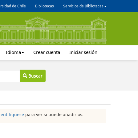
rsidad de Chile
Bibliotecas
Servicios de Bibliotecas
Idioma
Crear cuenta
Iniciar sesión
Buscar
dentifíquese
para ver si puede añadirlos.