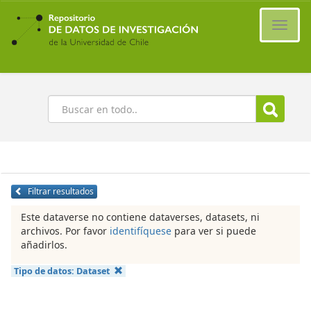
Ir
al
Cambi
contenido
naveg
principal
Buscar
Filtrar resultados
Este dataverse no contiene dataverses, datasets, ni
archivos. Por favor
identifíquese
para ver si puede
añadirlos.
Tipo de datos:
Dataset