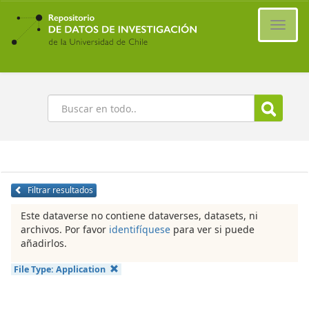
Ir
al
Cambi
contenido
naveg
principal
Buscar
Filtrar resultados
Este dataverse no contiene dataverses, datasets, ni
archivos. Por favor
identifíquese
para ver si puede
añadirlos.
File Type:
Application