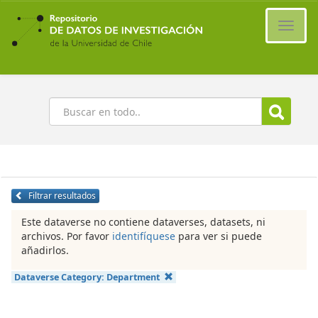
Ir
al
Cambi
contenido
naveg
principal
Buscar
Filtrar resultados
Este dataverse no contiene dataverses, datasets, ni
archivos. Por favor
identifíquese
para ver si puede
añadirlos.
Dataverse Category:
Department