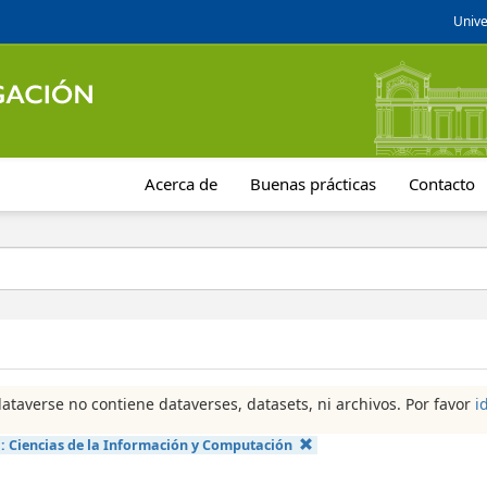
Unive
Acerca de
Buenas prácticas
Contacto
dataverse no contiene dataverses, datasets, ni archivos. Por favor
i
a:
Ciencias de la Información y Computación