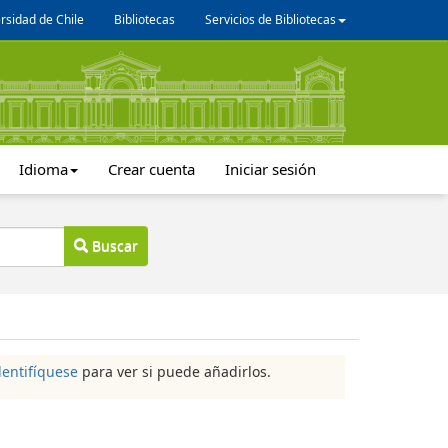
rsidad de Chile
Bibliotecas
Servicios de Bibliotecas
Idioma
Crear cuenta
Iniciar sesión
Buscar
dentifíquese
para ver si puede añadirlos.