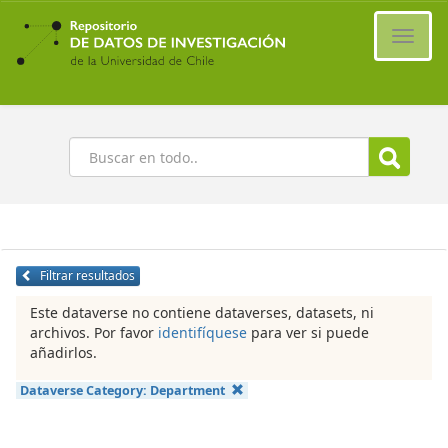
Ir
al
Cambi
contenido
naveg
principal
Buscar
Filtrar resultados
Este dataverse no contiene dataverses, datasets, ni
archivos. Por favor
identifíquese
para ver si puede
añadirlos.
Dataverse Category:
Department