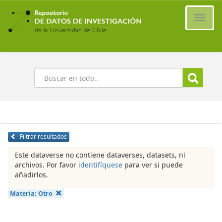
Ir
al
Cambi
contenido
naveg
principal
Buscar
Filtrar resultados
Este dataverse no contiene dataverses, datasets, ni
archivos. Por favor
identifíquese
para ver si puede
añadirlos.
Materia:
Otro