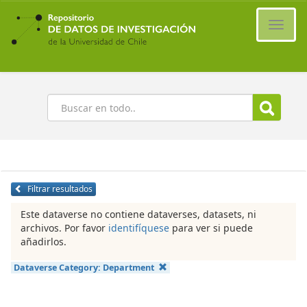
Ir
al
Cambi
contenido
naveg
principal
Buscar
Filtrar resultados
Este dataverse no contiene dataverses, datasets, ni
archivos. Por favor
identifíquese
para ver si puede
añadirlos.
Dataverse Category:
Department