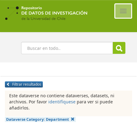
Ir
al
Cambi
contenido
naveg
principal
Buscar
Filtrar resultados
Este dataverse no contiene dataverses, datasets, ni
archivos. Por favor
identifíquese
para ver si puede
añadirlos.
Dataverse Category:
Department