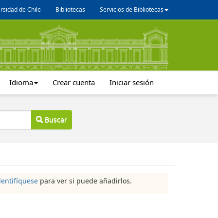
rsidad de Chile
Bibliotecas
Servicios de Bibliotecas
Idioma
Crear cuenta
Iniciar sesión
Buscar
dentifíquese
para ver si puede añadirlos.