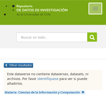
Ir
al
Cambi
contenido
naveg
principal
Buscar
Filtrar resultados
Este dataverse no contiene dataverses, datasets, ni
archivos. Por favor
identifíquese
para ver si puede
añadirlos.
Materia:
Ciencias de la Información y Computación