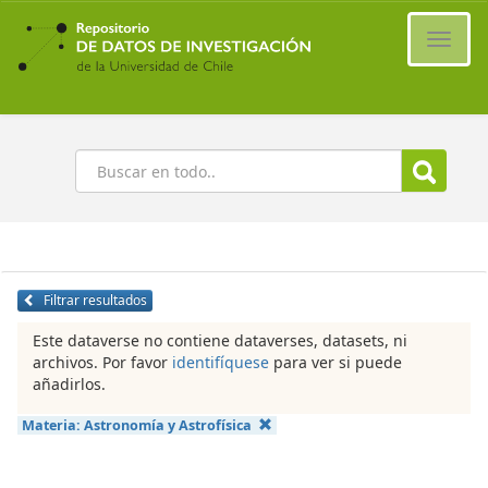
Ir
al
Cambi
contenido
naveg
principal
Buscar
Filtrar resultados
Este dataverse no contiene dataverses, datasets, ni
archivos. Por favor
identifíquese
para ver si puede
añadirlos.
Materia:
Astronomía y Astrofísica