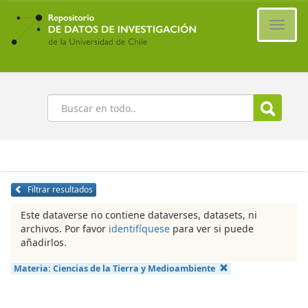
Ir
al
Cambi
contenido
naveg
principal
Buscar
Filtrar resultados
Este dataverse no contiene dataverses, datasets, ni
archivos. Por favor
identifíquese
para ver si puede
añadirlos.
Materia:
Ciencias de la Tierra y Medioambiente