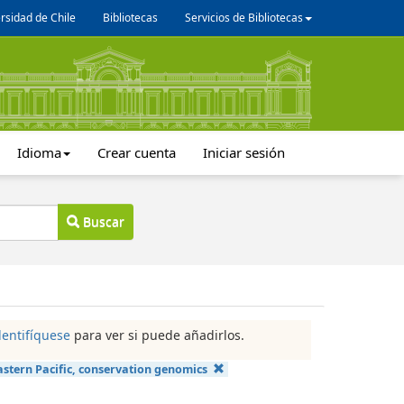
rsidad de Chile
Bibliotecas
Servicios de Bibliotecas
Idioma
Crear cuenta
Iniciar sesión
Buscar
dentifíquese
para ver si puede añadirlos.
astern Pacific, conservation genomics