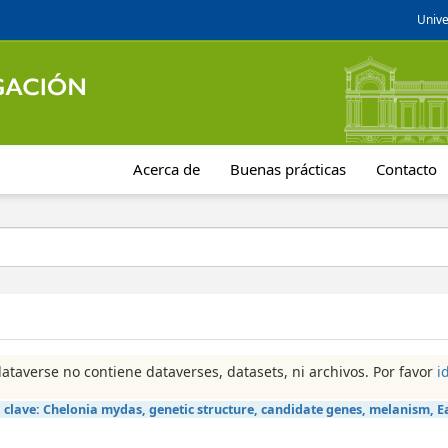
Unive
Acerca de
Buenas prácticas
Contacto
dataverse no contiene dataverses, datasets, ni archivos. Por favor
i
 clave:
Chelonia mydas, genetic structure, candidate genes, melanism, E