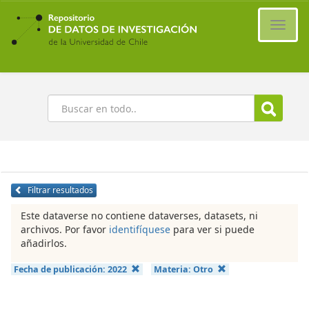
Ir
al
Cambi
contenido
naveg
principal
Buscar
Filtrar resultados
Este dataverse no contiene dataverses, datasets, ni
archivos. Por favor
identifíquese
para ver si puede
añadirlos.
Fecha de publicación:
2022
Materia:
Otro