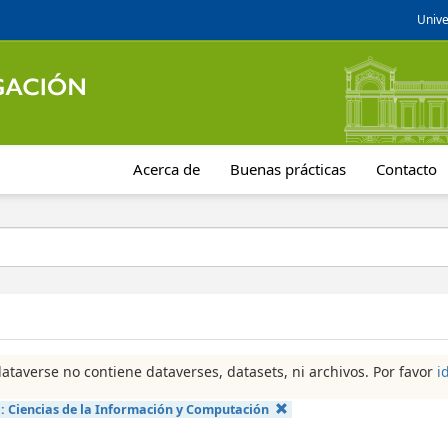
Unive
Acerca de
Buenas prácticas
Contacto
dataverse no contiene dataverses, datasets, ni archivos. Por favor
i
a:
Ciencias de la Información y Computación