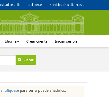
rsidad de Chile
Bibliotecas
Servicios de Bibliotecas
Idioma
Crear cuenta
Iniciar sesión
Buscar
dentifíquese
para ver si puede añadirlos.