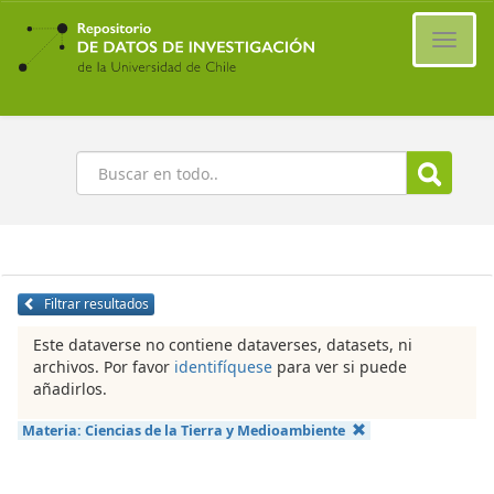
Ir
al
Cambi
contenido
naveg
principal
Buscar
Filtrar resultados
Este dataverse no contiene dataverses, datasets, ni
archivos. Por favor
identifíquese
para ver si puede
añadirlos.
Materia:
Ciencias de la Tierra y Medioambiente