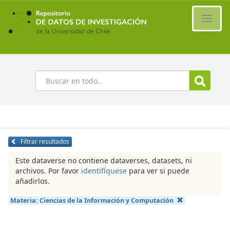
Ir
al
Cambi
contenido
naveg
principal
Buscar
Filtrar resultados
Este dataverse no contiene dataverses, datasets, ni
archivos. Por favor
identifíquese
para ver si puede
añadirlos.
Materia:
Ciencias de la Información y Computación