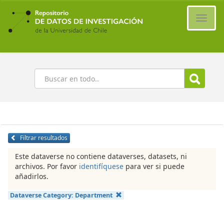
Ir
al
Cambi
contenido
naveg
principal
Buscar
Filtrar resultados
Este dataverse no contiene dataverses, datasets, ni
archivos. Por favor
identifíquese
para ver si puede
añadirlos.
Dataverse Category:
Department