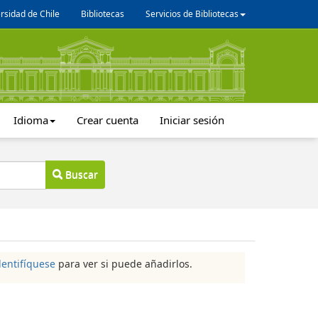
rsidad de Chile
Bibliotecas
Servicios de Bibliotecas
Idioma
Crear cuenta
Iniciar sesión
Buscar
dentifíquese
para ver si puede añadirlos.