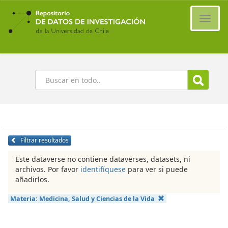
Ir
al
Cambi
contenido
naveg
principal
Buscar
Filtrar resultados
Este dataverse no contiene dataverses, datasets, ni
archivos. Por favor
identifíquese
para ver si puede
añadirlos.
Materia:
Medicina, Salud y Ciencias de la Vida