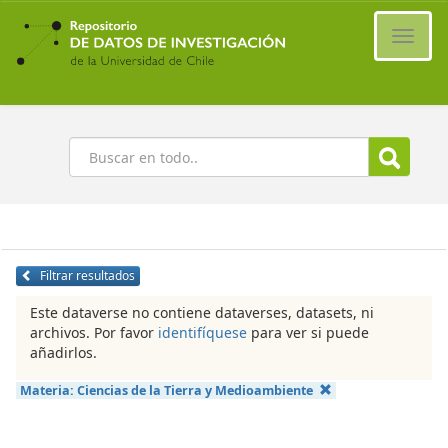
Ir
al
Cambi
contenido
naveg
principal
Buscar
Filtrar resultados
Este dataverse no contiene dataverses, datasets, ni
archivos. Por favor
identifíquese
para ver si puede
añadirlos.
Materia:
Ciencias de la Tierra y Medioambiente