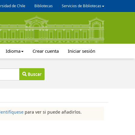
rsidad de Chile
Bibliotecas
Servicios de Bibliotecas
Idioma
Crear cuenta
Iniciar sesión
Buscar
dentifíquese
para ver si puede añadirlos.