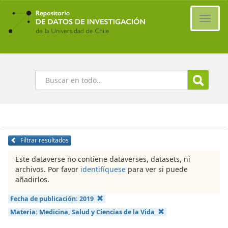
Ir
al
Cambi
contenido
naveg
principal
Buscar
Filtrar resultados
Este dataverse no contiene dataverses, datasets, ni
archivos. Por favor
identifíquese
para ver si puede
añadirlos.
Fecha de publicación:
2019
Materia:
Medicina, Salud y Ciencias de la Vida