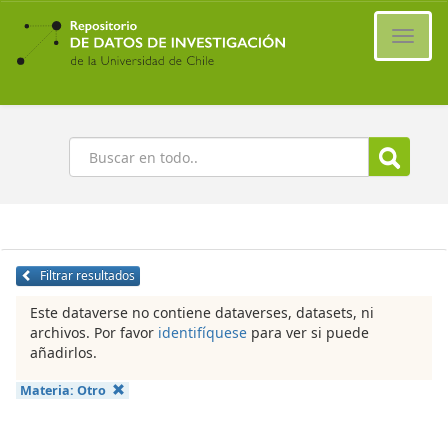
Ir
al
Cambi
contenido
naveg
principal
Buscar
Filtrar resultados
Este dataverse no contiene dataverses, datasets, ni
archivos. Por favor
identifíquese
para ver si puede
añadirlos.
Materia:
Otro