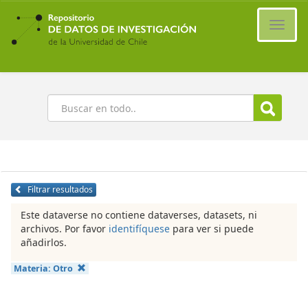
Ir
al
Cambi
contenido
naveg
principal
Buscar
Filtrar resultados
Este dataverse no contiene dataverses, datasets, ni
archivos. Por favor
identifíquese
para ver si puede
añadirlos.
Materia:
Otro