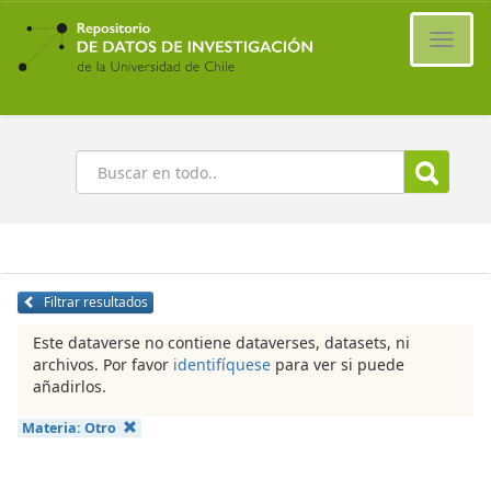
Ir
al
Cambi
contenido
naveg
principal
Buscar
Filtrar resultados
Este dataverse no contiene dataverses, datasets, ni
archivos. Por favor
identifíquese
para ver si puede
añadirlos.
Materia:
Otro