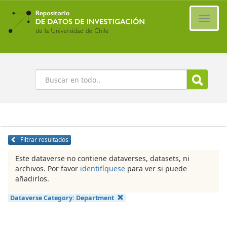
Ir
al
Cambi
contenido
naveg
principal
Buscar
Filtrar resultados
Este dataverse no contiene dataverses, datasets, ni
archivos. Por favor
identifíquese
para ver si puede
añadirlos.
Dataverse Category:
Department