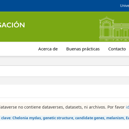
Unive
Acerca de
Buenas prácticas
Contacto
dataverse no contiene dataverses, datasets, ni archivos. Por favor
i
 clave:
Chelonia mydas, genetic structure, candidate genes, melanism, E