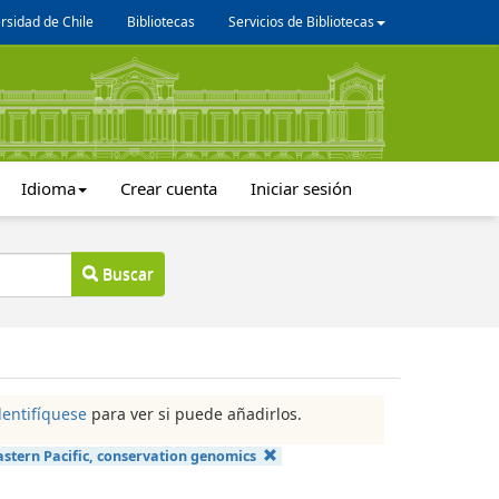
rsidad de Chile
Bibliotecas
Servicios de Bibliotecas
Idioma
Crear cuenta
Iniciar sesión
Buscar
dentifíquese
para ver si puede añadirlos.
astern Pacific, conservation genomics