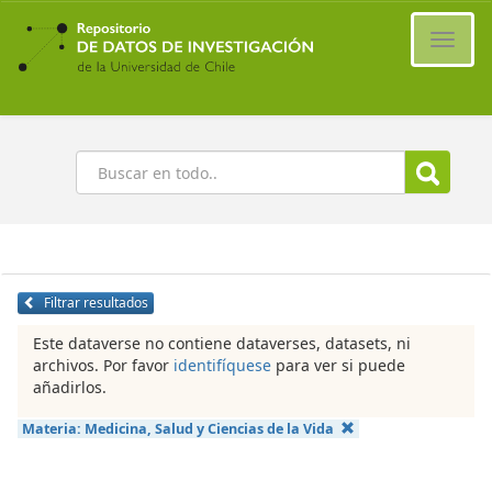
Ir
al
Cambi
contenido
naveg
principal
Buscar
Filtrar resultados
Este dataverse no contiene dataverses, datasets, ni
archivos. Por favor
identifíquese
para ver si puede
añadirlos.
Materia:
Medicina, Salud y Ciencias de la Vida