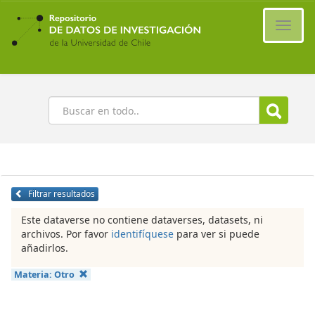
Ir
al
Cambi
contenido
naveg
principal
Buscar
Filtrar resultados
Este dataverse no contiene dataverses, datasets, ni
archivos. Por favor
identifíquese
para ver si puede
añadirlos.
Materia:
Otro