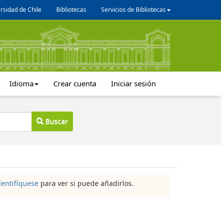
rsidad de Chile
Bibliotecas
Servicios de Bibliotecas
Idioma
Crear cuenta
Iniciar sesión
Buscar
dentifíquese
para ver si puede añadirlos.