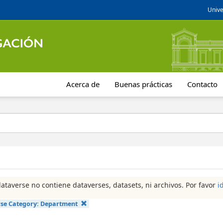
Unive
Acerca de
Buenas prácticas
Contacto
dataverse no contiene dataverses, datasets, ni archivos. Por favor
i
se Category:
Department