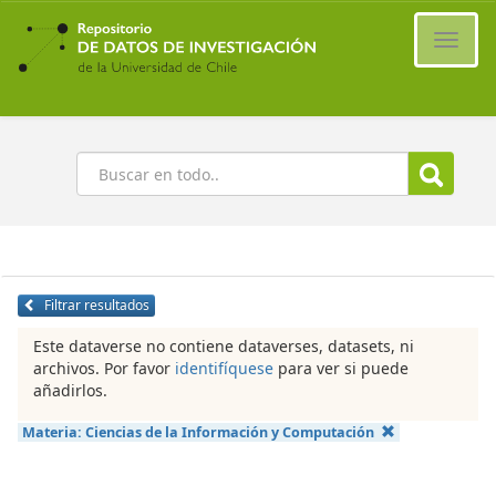
Ir
al
Cambi
contenido
naveg
principal
Buscar
Filtrar resultados
Este dataverse no contiene dataverses, datasets, ni
archivos. Por favor
identifíquese
para ver si puede
añadirlos.
Materia:
Ciencias de la Información y Computación