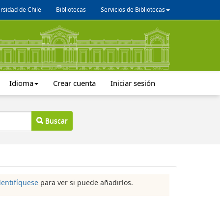
rsidad de Chile
Bibliotecas
Servicios de Bibliotecas
Idioma
Crear cuenta
Iniciar sesión
Buscar
dentifíquese
para ver si puede añadirlos.