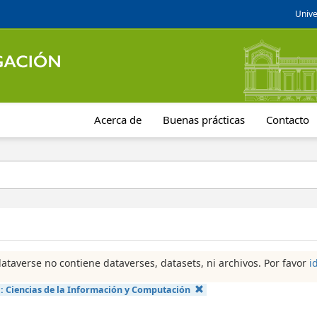
Unive
Acerca de
Buenas prácticas
Contacto
dataverse no contiene dataverses, datasets, ni archivos. Por favor
i
a:
Ciencias de la Información y Computación