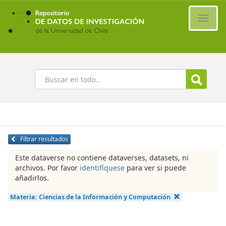
Ir
al
Cambi
contenido
naveg
principal
Buscar
Filtrar resultados
Este dataverse no contiene dataverses, datasets, ni
archivos. Por favor
identifíquese
para ver si puede
añadirlos.
Materia:
Ciencias de la Información y Computación