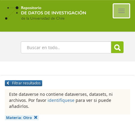
Ir
al
Cambi
contenido
naveg
principal
Buscar
Filtrar resultados
Este dataverse no contiene dataverses, datasets, ni
archivos. Por favor
identifíquese
para ver si puede
añadirlos.
Materia:
Otro