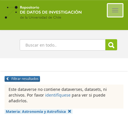
Ir
al
Cambi
contenido
naveg
principal
Buscar
Filtrar resultados
Este dataverse no contiene dataverses, datasets, ni
archivos. Por favor
identifíquese
para ver si puede
añadirlos.
Materia:
Astronomía y Astrofísica