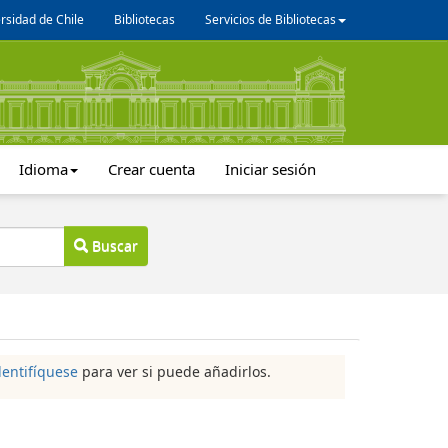
rsidad de Chile
Bibliotecas
Servicios de Bibliotecas
Idioma
Crear cuenta
Iniciar sesión
Buscar
dentifíquese
para ver si puede añadirlos.