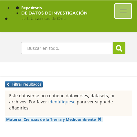
Ir
al
Cambi
contenido
naveg
principal
Buscar
Filtrar resultados
Este dataverse no contiene dataverses, datasets, ni
archivos. Por favor
identifíquese
para ver si puede
añadirlos.
Materia:
Ciencias de la Tierra y Medioambiente