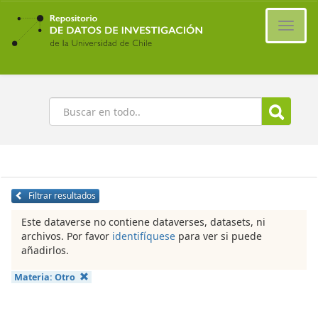
Ir
al
Cambi
contenido
naveg
principal
Buscar
Filtrar resultados
Este dataverse no contiene dataverses, datasets, ni
archivos. Por favor
identifíquese
para ver si puede
añadirlos.
Materia:
Otro